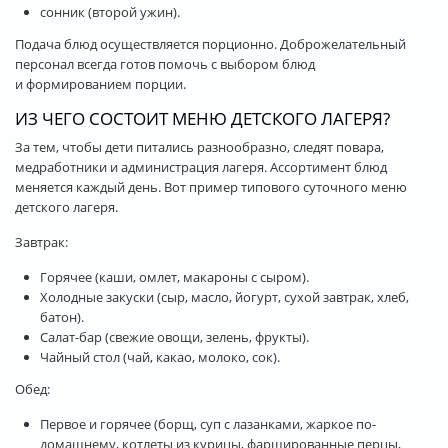
сонник (второй ужин).
Подача блюд осуществляется порционно. Доброжелательный
персонал всегда готов помочь с выбором блюд
и формированием порции.
ИЗ ЧЕГО СОСТОИТ МЕНЮ ДЕТСКОГО ЛАГЕРЯ?
За тем, чтобы дети питались разнообразно, следят повара,
медработники и администрация лагеря. Ассортимент блюд
меняется каждый день. Вот пример типового суточного меню
детского лагеря.
Завтрак:
Горячее (каши, омлет, макароны с сыром).
Холодные закуски (сыр, масло, йогурт, сухой завтрак, хлеб,
батон).
Салат-бар (свежие овощи, зелень, фрукты).
Чайный стол (чай, какао, молоко, сок).
Обед:
Первое и горячее (борщ, суп с лазанками, жаркое по-
домашнему, котлеты из курицы, фаршированные перцы,